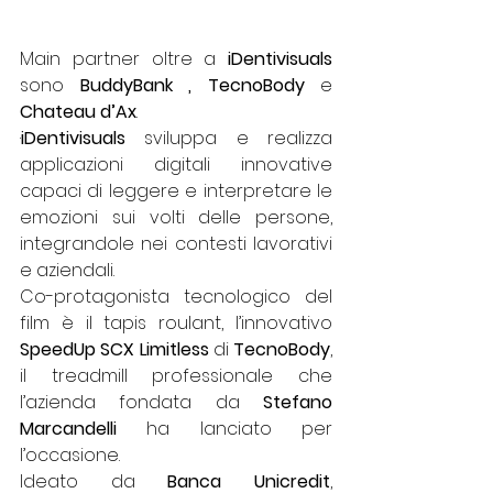
Main partner oltre a 
iDentivisuals 
sono
 BuddyBank , TecnoBody
 e 
Chateau d’Ax
. 
·
iDentivisuals
 sviluppa e realizza 
applicazioni digitali innovative 
capaci di leggere e interpretare le 
emozioni sui volti delle persone, 
integrandole nei contesti lavorativi 
e aziendali. 
Co-protagonista tecnologico del 
film è il tapis roulant, l’innovativo 
SpeedUp SCX Limitless
 di 
TecnoBody
, 
il treadmill professionale che 
l’azienda fondata da 
Stefano 
Marcandelli
 ha lanciato per 
l’occasione.
Ideato da 
Banca Unicredit
, 