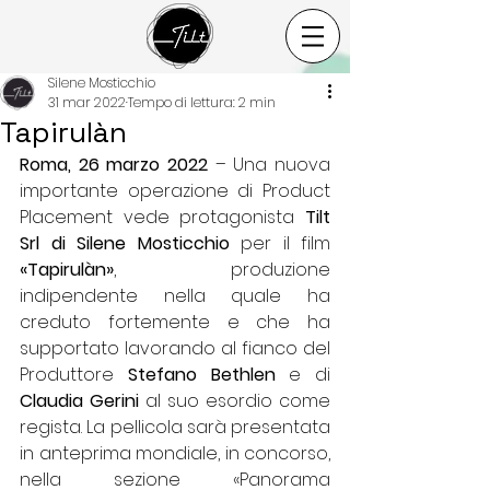
Silene Mosticchio
31 mar 2022
Tempo di lettura: 2 min
Tapirulàn
Roma, 26 marzo 2022
 – Una nuova 
importante operazione di Product 
Placement vede protagonista 
Tilt 
Srl di Silene Mosticchio
 per il film 
«Tapirulàn»
, produzione 
indipendente nella quale ha 
creduto fortemente e che ha 
supportato lavorando al fianco del 
Produttore 
Stefano Bethlen
 e di 
Claudia Gerini 
al suo esordio come 
regista. La pellicola sarà presentata 
in anteprima mondiale, in concorso, 
nella sezione «Panorama 