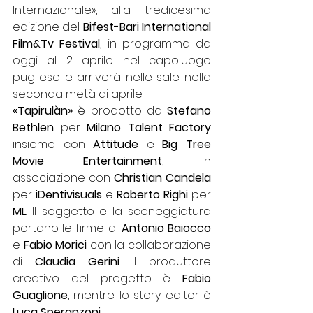
Internazionale», alla tredicesima 
edizione del 
Bifest-Bari International 
Film&Tv Festival
, in programma da 
oggi al 2 aprile nel capoluogo 
pugliese e arriverà nelle sale nella 
seconda metà di aprile. 
«Tapirulàn»
 è prodotto da 
Stefano 
Bethlen
 per 
Milano Talent Factory
insieme con 
Attitude
 e 
Big Tree 
Movie Entertainment
, in 
associazione con 
Christian Candela
per 
iDentivisuals
 e 
Roberto Righi
 per 
ML
. Il soggetto e la sceneggiatura 
portano le firme di 
Antonio Baiocco
e 
Fabio Morici
 con la collaborazione 
di 
Claudia Gerini
. Il produttore 
creativo del progetto è 
Fabio 
Guaglione
, mentre lo story editor è 
Luca Speranzoni
. 