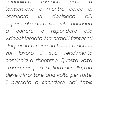
cancellare tornano così a 
tormentarla e mentre cerca di 
prendere la decisione più 
importante della sua vita continua 
a correre e rispondere alle 
videochiamate. Ma ormai i fantasmi 
del passato sono riaffiorati e anche 
sul lavoro il suo rendimento 
comincia a risentirne. Questa volta 
Emma non può far finta di nulla, ma 
deve affrontare, una volta per tutte, 
il passato e scendere dal tapis 
roulant della sua vita per 
cominciare a correre davvero
. 
Il cast 
Oltre a 
Claudia Gerini
 in 
«Tapirulàn»
sono presenti: 
Claudia Vismara, 