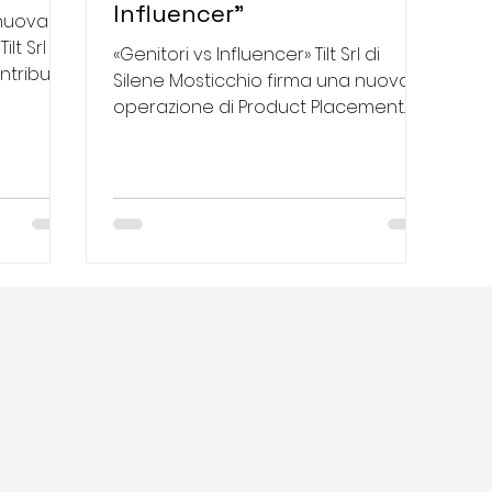
Influencer"
 nuova
t Srl di
«Genitori vs Influencer» Tilt Srl di
ntribuito
Silene Mosticchio firma una nuova
operazione di Product Placement
per il film «Genitori vs...